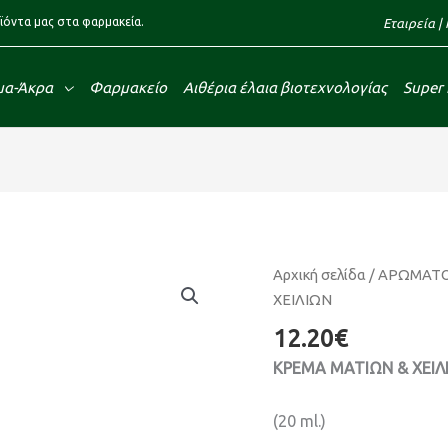
ϊόντα μας στα φαρμακεία.
Εταιρεία
|
α-Άκρα
Φαρμακείο
Αιθέρια έλαια βιοτεχνολογίας
Super
ΚΡΕΜΑ
Αρχική σελίδα
/
ΑΡΩΜΑΤΟ
ΜΑΤΙΩΝ
ΧΕΙΛΙΩΝ
&
12.20
€
ΧΕΙΛΙΩΝ
ΚΡΕΜΑ ΜΑΤΙΩΝ & ΧΕΙ
ποσότητα
(20 ml.)