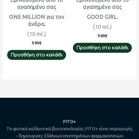
αγαπημένο σας
αγαπημένο σας
ONE MILLION για τον
GOOD GIRL.
άνδρα.
(10 ml.)
(10 ml.)
9.80
€
9.80
€
Προσθήκη στο καλάθι
Προσθήκη στο καλάθι
FITO+
Τα φυτικά καλλυντικά βιοτεχνολογίας FITO+ είναι παραγωγές
– δημιουργίες Ελλήνων επιστημόνων φαρμακοποιών.