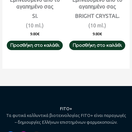
αγαπημένο σας
αγαπημένο σας
SI.
BRIGHT CRYSTAL.
(10 ml.)
(10 ml.)
9.80
€
9.80
€
Προσθήκη στο καλάθι
Προσθήκη στο καλάθι
FITO+
Τα φυτικά καλλυντικά βιοτεχνολογίας FITO+ είναι παραγωγές
– δημιουργίες Ελλήνων επιστημόνων φαρμακοποιών.