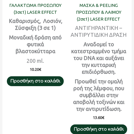
ΓΑΛΑΚΤΩΜΑ ΠΡΟΣΩΠΟΥ
ΜΑΣΚΑ & PEELING
(3σε1) LASER EFFECT
ΠΡΟΣΩΠΟΥ & ΛΑΙΜΟΥ
(2σε1) LASER EFFECT
Καθαρισμός, Λοσιόν,
Σύσφιξη (3 σε 1)
ΑΝΤΙΓΗΡΑΝΤΙΚΗ –
ΑΝΤΙΡΥΤΙΔΙΚΗ ΔΡΑΣΗ
Μοναδική δράση από
φυτικά
Αναδομεί το
βλαστοκύτταρα
κατεστραμμένο τμήμα
του DNA και αυξάνει
200 ml.
την κυτταρική
10.20
€
επιδιόρθωση.
Προωθεί την ομαλή
Προσθήκη στο καλάθι
ροή της λέμφου, που
συμβάλλει στην
αποβολή τοξινών και
την αντιρυτίδωση.
13.60
€
Προσθήκη στο καλάθι