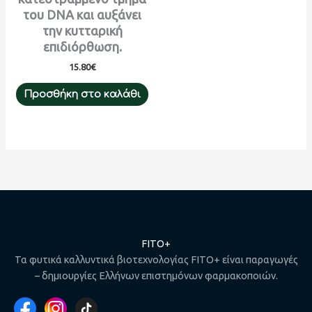
του DNA και αυξάνει
την κυτταρική
επιδιόρθωση.
15.80
€
Προσθήκη στο καλάθι
FITO+
Τα φυτικά καλλυντικά βιοτεχνολογίας FITO+ είναι παραγωγές
– δημιουργίες Ελλήνων επιστημόνων φαρμακοποιών.